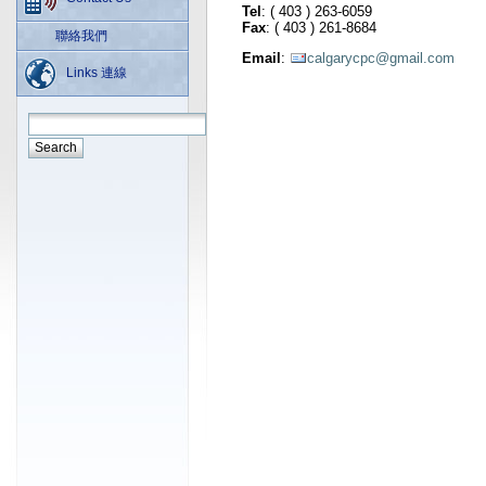
Tel
: ( 403 ) 263-6059
Fax
: ( 403 ) 261-8684
聯絡我們
Email
:
calgarycpc@gmail.com
Links 連線