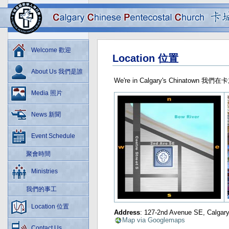
Welcome 歡迎
Location 位置
About Us 我們是誰
We're in Calgary's Chinatown 
Media 照片
News 新聞
Event Schedule
聚會時間
Ministries
我們的事工
Location 位置
Address
: 127-2nd Avenue SE, Calgar
Map via Googlemaps
Contact Us