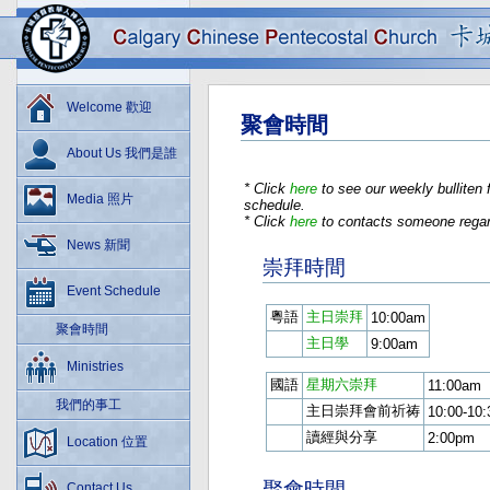
Welcome 歡迎
聚會時間
About Us 我們是誰
* Click
here
to see our weekly bulliten 
Media 照片
schedule.
* Click
here
to contacts someone regard
News 新聞
崇拜時間
Event Schedule
粵語
主日崇拜
10:00am
聚會時間
主日學
9:00am
Ministries
國語
星期六崇拜
11:00am
我們的事工
主日崇拜會前祈祷
10:00-10
讀經與分享
2:00pm
Location 位置
聚會時間
Contact Us