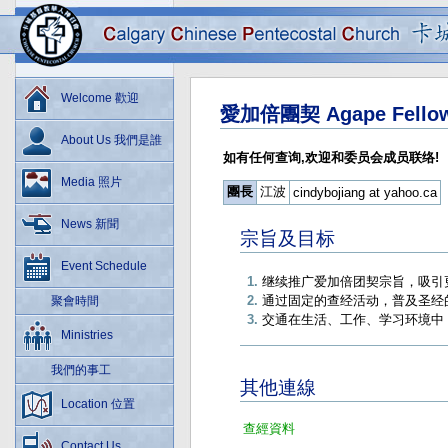
Welcome 歡迎
愛加倍團契 Agape Fellow
About Us 我們是誰
如有任何查询,欢迎和委员会成员联络!
Media 照片
團長
江波
cindybojiang at yahoo.ca
News 新聞
宗旨及目标
Event Schedule
继续推广爱加倍团契宗旨，吸引
通过固定的查经活动，普及圣经
聚會時間
交通在生活、工作、学习环境中
Ministries
我們的事工
其他連線
Location 位置
查經資料
Contact Us